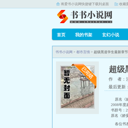
将爱书小说网快捷键下载到桌面
收藏
首页
我的书架
玄幻小说
书书小说网
>
都市言情
> 超级黑道学生最新章
超级
作 者：
最后更新
原名《
2008年
书群号：29
原名《娇
各位书