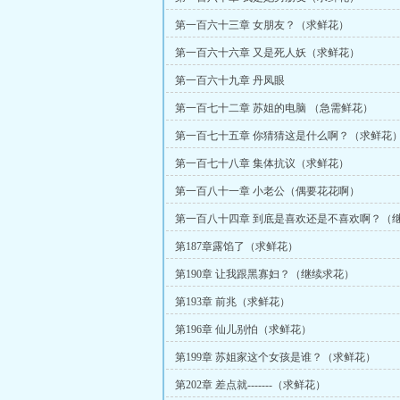
第一百六十三章 女朋友？（求鲜花）
第一百六十六章 又是死人妖（求鲜花）
第一百六十九章 丹凤眼
第一百七十二章 苏姐的电脑 （急需鲜花）
第一百七十五章 你猜猜这是什么啊？（求鲜花
第一百七十八章 集体抗议（求鲜花）
第一百八十一章 小老公（偶要花花啊）
第一百八十四章 到底是喜欢还是不喜欢啊？（
第187章露馅了（求鲜花）
第190章 让我跟黑寡妇？（继续求花）
第193章 前兆（求鲜花）
第196章 仙儿别怕（求鲜花）
第199章 苏姐家这个女孩是谁？（求鲜花）
第202章 差点就-------（求鲜花）