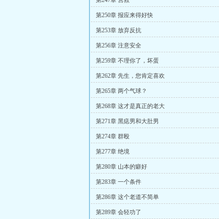
第247章 营救
第250章 报应来得好快
第253章 放弃反抗
第256章 注意安全
第259章 不理你了，坏蛋
第262章 先生，您肯定喜欢
第265章 两个气球？
第268章 这才是真正的老大
第271章 黑痣男和大肚男
第274章 群殴
第277章 绝境
第280章 山本的癖好
第283章 一个条件
第286章 这个老道不简单
第289章 会轻功了