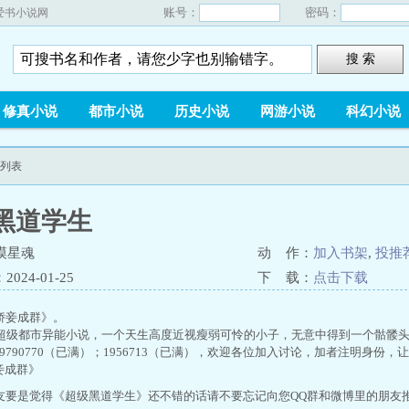
账号：
密码：
爱书小说网
搜 索
修真小说
都市小说
历史小说
网游小说
科幻小说
节列表
黑道学生
漠星魂
动 作：
加入书架
,
投推
：
2024-01-25
下 载：
点击下载
娇妾成群》。
度超级都市异能小说，一个天生高度近视瘦弱可怜的小子，无意中得到一个骷髅
790770（已满）；1956713（已满），欢迎各位加入讨论，加者注明身份
妾成群》
友要是觉得《超级黑道学生》还不错的话请不要忘记向您QQ群和微博里的朋友