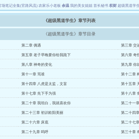
官场笔记全集(官路风流)
农家乐小老板
余温
我的美女姐姐
首长秘书
权财
超级黑道学
《超级黑道学生》章节列表
《超级黑道学生》章节目录
第二章 偶遇
第三章 交
第五章 老子早晚要你给我跪下
第六章 奇
第八章 神奇的变化
第九章 你
第十一章 骂谁
第十二章 
第十四章 八虎是太监，文盲
第十五章 
第十七章 先下手为强
第十八章 
第二十章 我坦白，我就喜欢你
第二十一章
第二十三章 初识欧阳美丽
第二十四章
第二十六章 床底
第二十七章
第二十九章 呜呼
第三十章 