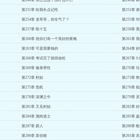
第248章 你怎么连个招呼也不打
第249章 
第251章 给我长点记性
第252章 
第254章 龙哥哥，你生气了？
第255章
第257章 凯十五
第258章 
第260章 祝你们有一个美好的夜晚
第261章
第263章 可是我要钱的
第264章 
第266章 考试完了就得放松
第267章 
第269章 修身养性
第270章 
第272章 村姑
第273章 
第275章 危机
第276章 
第278章 深渊之中
第279章 
第281章 又见村姑
第282章 
第284章 酒肉道士
第285章 
第287章 孬人
第288章 
第290章 算你狠
第291章