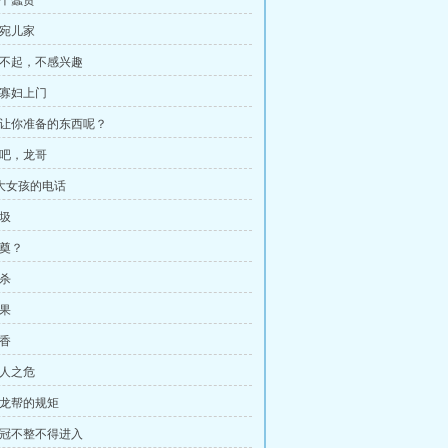
两个蠢货
谢宛儿家
 对不起，不感兴趣
黑寡妇上门
 我让你准备的东西呢？
好吧，龙哥
S大女孩的电话
垃圾
祭奠？
狙杀
灵果
好香
趁人之危
蛟龙帮的规矩
 衣冠不整不得进入