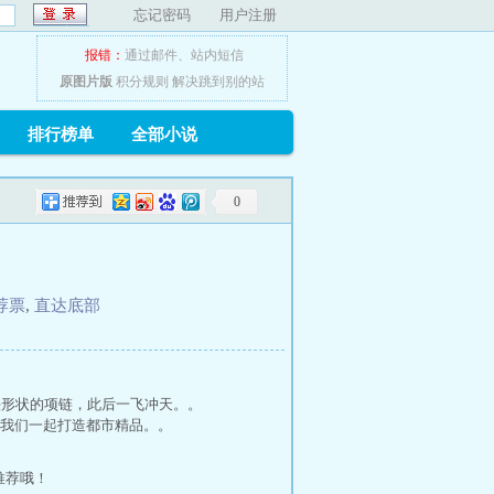
忘记密码
用户注册
报错：
通过邮件
、
站内短信
原图片版
积分规则
解决跳到别的站
排行榜单
全部小说
0
荐票
,
直达底部
头形状的项链，此后一飞冲天。。
，让我们一起打造都市精品。。
推荐哦！