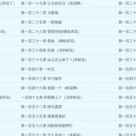
(求花了）
第一百一十九章 公主的生日（花花啊）
第一百二十
第一百二十二章 大眼镜
第一百二十
第一百二十五章 一路颠簸
第一百二十
鲜花）
第一百二十八章 莹莹别怕(继续求花）
第一百二十
第一百三十一章 夜路 （继续求花）
第一百三十
第一百三十四章 煎熬（泪求鲜花）
第一百三十
第一百三十七章 仙儿怎么来了？(求鲜花）
第一百三十
第一百四十章 一对五
第一百四十
第一百四十三章 学习辅导
第一百四十
第一百四十六章 就我一个（鲜花啊）
第一百四十
续求花）
一百四十九章 和我聊上了（泪求鲜花）
第一百五十
第一百五十二章 晴天霹雳
第一百五十
第一百五十五章 偶遇黑寡妇
第一百五十
第一百五十八章 找欧阳美丽帮忙
第一百五十
第一百六十一章 怎么是你？（求鲜花）
第一百六十