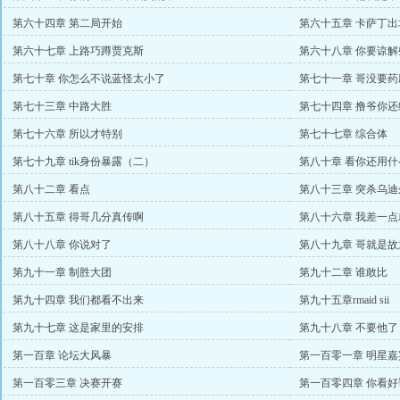
第六十四章 第二局开始
第六十五章 卡萨丁出
第六十七章 上路巧蹲贾克斯
第六十八章 你要谅解
第七十章 你怎么不说蓝怪太小了
第七十一章 哥没要药
第七十三章 中路大胜
第七十四章 撸爷你
第七十六章 所以才特别
第七十七章 综合体
第七十九章 tik身份暴露（二）
第八十章 看你还用什
第八十二章 看点
第八十三章 突杀乌迪
第八十五章 得哥几分真传啊
第八十六章 我差一
第八十八章 你说对了
第八十九章 哥就是故
第九十一章 制胜大团
第九十二章 谁敢比
第九十四章 我们都看不出来
第九十五章rmaid sii
第九十七章 这是家里的安排
第九十八章 不要他了
第一百章 论坛大风暴
第一百零一章 明星嘉
第一百零三章 决赛开赛
第一百零四章 你看好