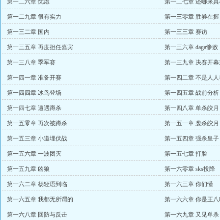
第一二六章 忧虑
第一二七章 还哪来真
第一二九章 很有实力
第一三零章 胜券在握
第一三二章 国内
第一三三章 赛访
第一三五章 再度担任嘉宾
第一三六章 daga惨败
第一三八章 季军赛
第一三九章 决赛开幕
第一四一章 准备开赛
第一四二章 不是人
第一四四章 冰鸟登场
第一四五章 战前分析
第一四七章 遭遇蹲杀
第一四八章 单杀皎月
第一五零章 再次被蹲杀
第一五一章 袭杀皎月
第一五三章 小道埋伏战
第一五四章 强杀皇子
第一五六章 一波团灭
第一五七章 打脸
第一五九章 凶狼
第一六零章 sks投降
第一六二章 杨轻语到临
第一六三章 你们懂
第一六五章 我都无所谓的
第一六六章 你是王八
第一六八章 回防与反击
第一六九章 又见单杀