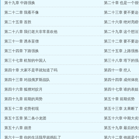
第十九章 中路强换
第二十章 也是一个
第二十二章 我看不像
第二十三章 要不要这
第二十五章 首胜
第二十六章 绝对亮
第二十八章 我们老大非常喜欢他
第二十九章 这个想法
第三十一章 诱杀盲僧
第三十二章 要不要这
第三十四章 下路强换
第三十五章 上路强推
第三十七章 机智的中国人
第三十八章 塔下的强
第四十章 大家不是早就知道了吗
第四十一章 挖人
第四十三章 对战俄罗斯战队
第四十四章 成何体统
第四十六章 狐狸对皎月
第四十七章 谁的表姐
第四十九章 前期的局势
第五十章 前期劣势
第五十二章 劣势初现
第五十三章 太果断了
第五十五章 第二条小龙团
第五十六章 中期大劣
第五十八章 崩溃
第五十九章 最后的失
第六十一章 你的生活我早就捣乱了
第六十二章 他就是个