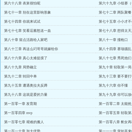
第六十八章 表舅很怕呢
第六十九章 小组赛（
第七十一章 别在这里影响形象
第七十二章 两队聚餐
第七十四章 你就来试试
第七十五章 小小才
第七十七章 笑看逗酱怒送一血
第七十八章 想得太天
第八十章 留点活路给人家吧
第八十一章 撞枪口
第八十三章 再这么叼哥哥就嫁给你
第八十四章 赛场骚乱
第八十六章 真心太难捉摸了
第八十七章 秀死他们
第八十九章 局势确立
第九十章 轻取第一局
第九十二章 转回中单
第九十三章 要不要
第九十五章 遭遇奥拉夫反蹲
第九十六章 你不懂
第九十八章 这就是爱的力量
第九十九章 你可以放
第一百零一章 发育期
第一百零二章 太能抢
第一百零四章 mvp
第一百零五章 轻取第
第一百零七章 艰难的搬人
第一百零八章 豹女再
第一百一十章 加大优势
第一一一章 突如其来