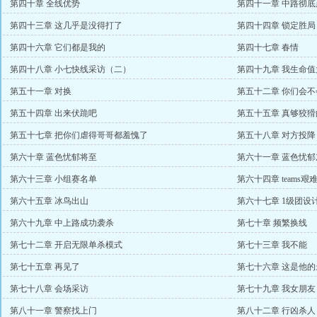
第四十章 全线优势
第四十一章 中路彻底
第四十三章 这几乎是没得打了
第四十四章 锁定胜局
第四十六章 它们都是我的
第四十七章 春情
第四十八章 小七快线采访（二）
第四十九章 我生命值
第五十一章 对换
第五十二章 你们会不
第五十四章 出来伏跪吧
第五十五章 真够狡猾
第五十七章 把你们虐得哥哥都羞愧了
第五十八章 对方投降
第六十章 蓝色忧郁将至
第六十一章 蓝色忧郁
第六十三章 小组赛名单
第六十四章 teams艰
第六十五章 冰鸟出山
第六十七章 1级团设
第六十九章 中上路成功袭杀
第七十章 频繁换线
第七十二章 开启无限单杀模式
第七十三章 我不能
第七十五章 再见了
第七十六章 这是他的
第七十八章 会场采访
第七十九章 我女朋友
第八十一章 警察找上门
第八十二章 行凶杀人