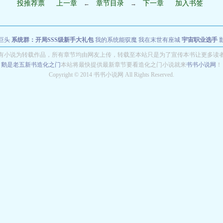
投推荐票
上一章
章节目录
下一章
加入书签
←
→
巨头
系统群：开局SSS级新手大礼包
我的系统能驭魔
我在末世有座城
宇宙职业选手
穿梭致富从1985开始
从知否开始
深海余烬
有小说为转载作品，所有章节均由网友上传，转载至本站只是为了宣传本书让更多读
鹅是老五新书
造化之门
本站将最快提供最新章节要看造化之门小说就来
书书小说网
！
Copyright © 2014 书书小说网 All Rights Reserved.