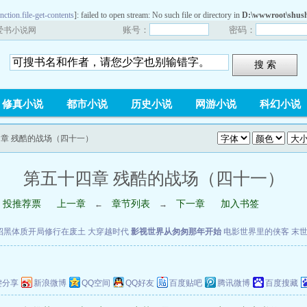
nction.file-get-contents
]: failed to open stream: No such file or directory in
D:\wwwroot\shush
账号：
密码：
爱书小说网
搜 索
修真小说
都市小说
历史小说
网游小说
科幻小说
四章 残酷的战场（四十一）
第五十四章 残酷的战场（四十一）
投推荐票
上一章
章节列表
下一章
加入书签
←
→
招黑体质开局修行在废土
大穿越时代
影视世界从匆匆那年开始
电影世界里的侠客
末
键分享
新浪微博
QQ空间
QQ好友
百度贴吧
腾讯微博
百度搜藏