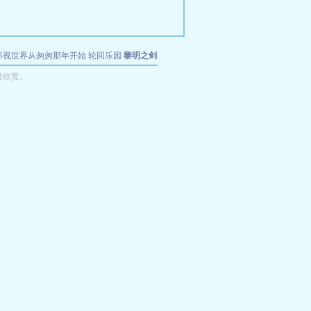
影视世界从匆匆那年开始
轮回乐园
黎明之剑
者欣赏。