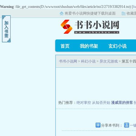
Warning
: file_get_contents(D:/wwwroot/shushun/web/files/article/txt/2/2719/3382914.txt) [
fu
将爱书小说网快捷键下载到桌面
收藏
首页
我的书架
玄幻小说
书书小说网
>
科幻小说
>
异次元游戏
> 第五十
热门推荐：
绝对掌控
从知否开始
漫威里的侠客
分享本书到：
一