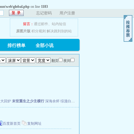
un\web\global.php
on line
1183
忘记密码
用户注册
留言：
通过邮件
、
站内短信
原图片版
积分规则
解决跳到别的站
排行榜单
全部小说
翻页
夜间
世大回炉
末世重生之少主横行
深海余烬
综漫白夜行
机械狂潮
百度新首页
复制网址