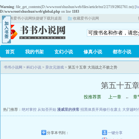
Warning
: file_get_contents(D:/wwwroot/shushun/web/files/article/txt/2/2719/2802761.txt) [
fu
D:\wwwroot\shushun\web\global.php
on line
1183
将爱书小说网快捷键下载到桌面
收藏爱书小说网
首页
我的书架
玄幻小说
修真小说
都市小说
书书小说网
>
科幻小说
>
异次元游戏
> 第五十五章 大混战之不败之势
第五十五章
投推荐票
上一章
章
←
热门推荐：
绝对掌控
从知否开始
漫威里的侠客
招黑体质开局修行在废土
大穿越时
分享本书到：
一键分享