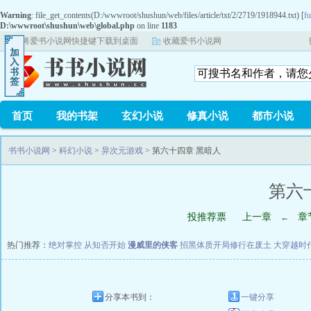
Warning
: file_get_contents(D:/wwwroot/shushun/web/files/article/txt/2/2719/1918944.txt) [
fu
D:\wwwroot\shushun\web\global.php
on line
1183
将爱书小说网快捷键下载到桌面
收藏爱书小说网
首页
我的书架
玄幻小说
修真小说
都市小说
书书小说网
>
科幻小说
>
异次元游戏
> 第六十四章 黑暗人
第六
投推荐票
上一章
章
←
热门推荐：
绝对掌控
从知否开始
漫威里的侠客
招黑体质开局修行在废土
大穿越时
分享本书到：
一键分享