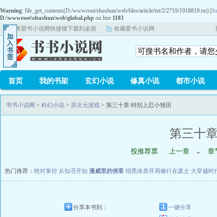
Warning
: file_get_contents(D:/wwwroot/shushun/web/files/article/txt/2/2719/1918819.txt) [
fu
D:\wwwroot\shushun\web\global.php
on line
1183
将爱书小说网快捷键下载到桌面
收藏爱书小说网
首页
我的书架
玄幻小说
修真小说
都市小说
书书小说网
>
科幻小说
>
异次元游戏
> 第三十章 特别上忍小雏田
第三十章
投推荐票
上一章
章
←
热门推荐：
绝对掌控
从知否开始
漫威里的侠客
招黑体质开局修行在废土
大穿越时
分享本书到：
一键分享