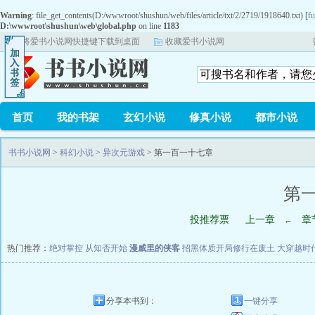
Warning
: file_get_contents(D:/wwwroot/shushun/web/files/article/txt/2/2719/1918640.txt) [
fu
D:\wwwroot\shushun\web\global.php
on line
1183
将爱书小说网快捷键下载到桌面
收藏爱书小说网
首页
我的书架
玄幻小说
修真小说
都市小说
书书小说网
>
科幻小说
>
异次元游戏
> 第一百一十七章
第
投推荐票
上一章
章
←
热门推荐：
绝对掌控
从知否开始
漫威里的侠客
招黑体质开局修行在废土
大穿越时
分享本书到：
一键分享