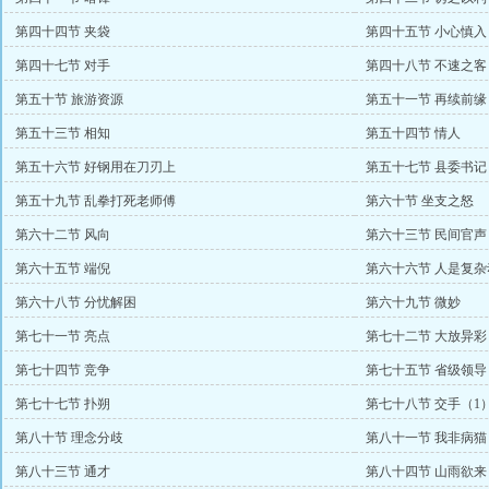
第四十四节 夹袋
第四十五节 小心慎入
第四十七节 对手
第四十八节 不速之客
第五十节 旅游资源
第五十一节 再续前缘
第五十三节 相知
第五十四节 情人
第五十六节 好钢用在刀刃上
第五十七节 县委书记
第五十九节 乱拳打死老师傅
第六十节 坐支之怒
第六十二节 风向
第六十三节 民间官声
第六十五节 端倪
第六十六节 人是复杂
第六十八节 分忧解困
第六十九节 微妙
第七十一节 亮点
第七十二节 大放异彩
第七十四节 竞争
第七十五节 省级领导
第七十七节 扑朔
第七十八节 交手（1
第八十节 理念分歧
第八十一节 我非病猫
第八十三节 通才
第八十四节 山雨欲来