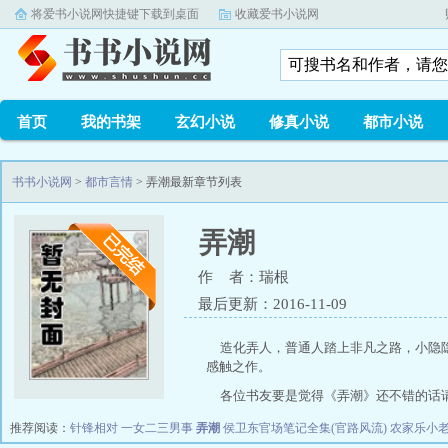
将爱书小说网快捷键下载到桌面
收藏爱书小说网
首页
我的书架
玄幻小说
修真小说
都市小说
书书小说网
>
都市言情
> 弄潮最新章节列表
弄潮
作 者：瑞根
最后更新：
2016-11-09
造化弄人，普通人踏上非凡之路，小隐
感触之作。
各位书友要是觉得《弄潮》还不错的话
推荐阅读：
针锋相对
一女二三男事
弄潮
侯卫东官场笔记全集(官路风流)
农家乐小