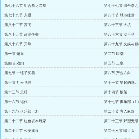
第七十六节 组合拳之勾拳
第七十七节 组合拳之
第七十九节 入眼
第八十节 城市经营
第八十二节 高飞
第八十三节 大坑
第八十五节 政治任务
第八十六节 动不动
第八十八节 开导
第八十九节 文娱与精
第一节 邂逅
第二节 暗潮
第四节 戏肉
第五节 三赢
第七节 一锤子买卖
第八节 产业方向
第十节 乱云飞渡
第十一节 早起的鸟儿
第十三节 总结
第十四节 板荡
第十六节 运作
第十七节 俱乐部（1 )
第十九节 俱乐部（3）
第二十节 卷入麻烦
第二十二节 红色资本玩家
第二十三节 野望无限
第二十五节 公安建设
第二十六节 嚼舌头