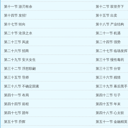
第十一节 游刃有余
第十二节 双管齐下
第十四节 发招!
第十五节 出卖
第十七节 转向
第十八节 产业结构
第二十节 沧浪之水
第二十一节 机遇
第二十三节 风波
第二十四节 强势
第二十六节 招商
第二十七节 临场发挥
第二十九节 安大女生
第三十节 慢性毒药
第三十二节 浮想联翩
第三十三节 分管
第三十五节 导师
第三十六节 残情
第三十八节 不确定因素
第三十九节 幕后黑手
第四十一节 布局
第四十二节 引子
第四十四节 前程
第四十五节 年末
第四十七节 团年
第四十八节 心太软
第五十节 乔辉
第五十一节 金融精英