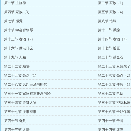
第一节 主旋律
第二节 家族（1）
第四节 家族（3）
第五节 家族（4）
第七节 感觉
第八节 错综
第十节 学会弹钢琴
第十一节 浮躁
第十三节 春酒（2）
第十四节 春酒（3）
第十六节 做点什么
第十七节 近臣
第十九节 人精
第二十节 试金石
第二十二节 糖块
第二十三节 麻烦来了
第二十五节 亮点（1）
第二十六节 亮点（2
第二十八节 风起云涌的时代
第二十九节 变数（1
第三十一节 家家有本难念的经
第三十二节 电话
第三十四节 关键人物
第三十五节 密室私语
第三十七节 没事找事
第三十八节 全职保姆
第四十节 奇兵
第四十一节 干将
第四十三节 人情
第四十四节 盛宴