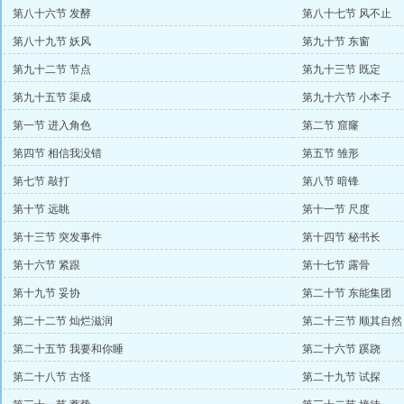
第八十六节 发酵
第八十七节 风不止
第八十九节 妖风
第九十节 东窗
第九十二节 节点
第九十三节 既定
第九十五节 渠成
第九十六节 小本子
第一节 进入角色
第二节 窟窿
第四节 相信我没错
第五节 雏形
第七节 敲打
第八节 暗锋
第十节 远眺
第十一节 尺度
第十三节 突发事件
第十四节 秘书长
第十六节 紧跟
第十七节 露骨
第十九节 妥协
第二十节 东能集团
第二十二节 灿烂滋润
第二十三节 顺其自然
第二十五节 我要和你睡
第二十六节 蹊跷
第二十八节 古怪
第二十九节 试探