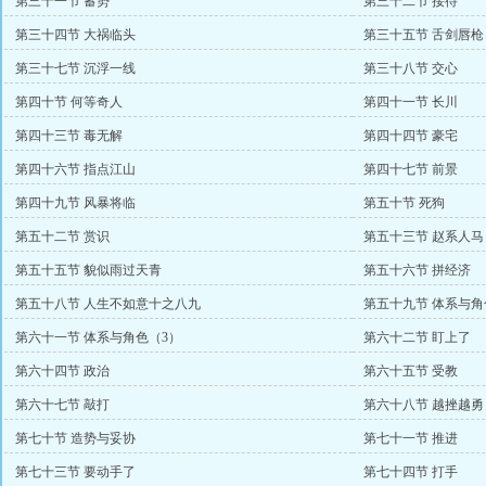
第三十一节 蓄势
第三十二节 接待
第三十四节 大祸临头
第三十五节 舌剑唇枪
第三十七节 沉浮一线
第三十八节 交心
第四十节 何等奇人
第四十一节 长川
第四十三节 毒无解
第四十四节 豪宅
第四十六节 指点江山
第四十七节 前景
第四十九节 风暴将临
第五十节 死狗
第五十二节 赏识
第五十三节 赵系人马
第五十五节 貌似雨过天青
第五十六节 拼经济
第五十八节 人生不如意十之八九
第五十九节 体系与角
第六十一节 体系与角色（3）
第六十二节 盯上了
第六十四节 政治
第六十五节 受教
第六十七节 敲打
第六十八节 越挫越勇
第七十节 造势与妥协
第七十一节 推进
第七十三节 要动手了
第七十四节 打手