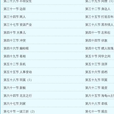
第二十八节 不得安生
第二十九节 同僚（1
第三十一节 边鼓
第三十二节 身边人
第三十四节 两人
第三十五节 打造百年
第三十七节 资源产业
第三十八节 黑市情人
第四十节 大事儿
第四十一节 左和右
第四十三节 冲突
第四十四节 伏敌
第四十六节 癞蛤蟆
第四十七节 赠人玫瑰
第四十九节 着相
第五十节 同学之间
第五十二节 良机
第五十三节 澎湃
第五十五节 人事变动
第五十六节 搭档
第五十八节 羽翼（1）
第五十九节 羽翼
第六十一节 新貌
第六十二节 诡变
第六十四节 北京之行
第六十五节 海龟vs
第六十七节 刘家
第六十八节 牵线
第七十节 一波三折（2）
第七十一节 观念