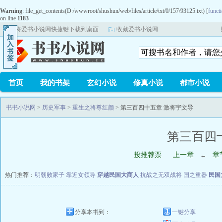
Warning
: file_get_contents(D:/wwwroot/shushun/web/files/article/txt/0/157/93125.txt) [
functi
on line
1183
将爱书小说网快捷键下载到桌面
收藏爱书小说网
首页
我的书架
玄幻小说
修真小说
都市小说
书书小说网
>
历史军事
>
重生之将尊红颜
> 第三百四十五章 激将宇文导
第三百四
投推荐票
上一章
章
←
热门推荐：
明朝败家子
靠近女领导
穿越民国大商人
抗战之无双战将
国之重器
民国
分享本书到：
一键分享