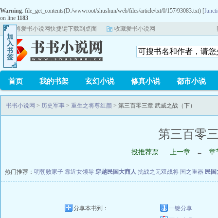
Warning
: file_get_contents(D:/wwwroot/shushun/web/files/article/txt/0/157/93083.txt) [
functi
on line
1183
将爱书小说网快捷键下载到桌面
收藏爱书小说网
首页
我的书架
玄幻小说
修真小说
都市小说
书书小说网
>
历史军事
>
重生之将尊红颜
> 第三百零三章 武威之战（下）
第三百零三
投推荐票
上一章
章
←
热门推荐：
明朝败家子
靠近女领导
穿越民国大商人
抗战之无双战将
国之重器
民国
分享本书到：
一键分享