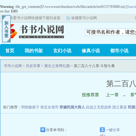
Warning
: file_get_contents(D:/wwwroot/shushun/web/files/article/txt/0/157/93068.txt) [
functi
on line
1183
将爱书小说网快捷键下载到桌面
收藏爱书小说网
首页
我的书架
玄幻小说
修真小说
都市小说
书书小说网
>
历史军事
>
重生之将尊红颜
> 第二百八十八章 斗智斗勇
第二百八
投推荐票
上一章
章
←
热门推荐：
明朝败家子
靠近女领导
穿越民国大商人
抗战之无双战将
国之重器
民国
分享本书到：
一键分享