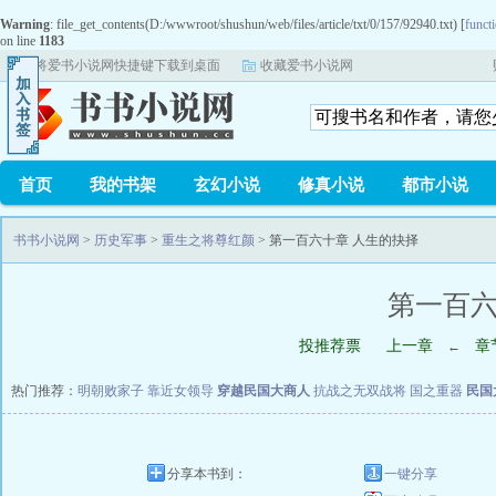
Warning
: file_get_contents(D:/wwwroot/shushun/web/files/article/txt/0/157/92940.txt) [
functi
on line
1183
将爱书小说网快捷键下载到桌面
收藏爱书小说网
首页
我的书架
玄幻小说
修真小说
都市小说
书书小说网
>
历史军事
>
重生之将尊红颜
> 第一百六十章 人生的抉择
第一百六
投推荐票
上一章
章
←
热门推荐：
明朝败家子
靠近女领导
穿越民国大商人
抗战之无双战将
国之重器
民国
分享本书到：
一键分享