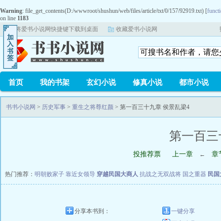
Warning
: file_get_contents(D:/wwwroot/shushun/web/files/article/txt/0/157/92919.txt) [
functi
on line
1183
将爱书小说网快捷键下载到桌面
收藏爱书小说网
首页
我的书架
玄幻小说
修真小说
都市小说
书书小说网
>
历史军事
>
重生之将尊红颜
> 第一百三十九章 侯景乱梁4
第一百三
投推荐票
上一章
章
←
热门推荐：
明朝败家子
靠近女领导
穿越民国大商人
抗战之无双战将
国之重器
民国
分享本书到：
一键分享