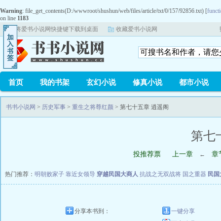
Warning
: file_get_contents(D:/wwwroot/shushun/web/files/article/txt/0/157/92856.txt) [
functi
on line
1183
将爱书小说网快捷键下载到桌面
收藏爱书小说网
首页
我的书架
玄幻小说
修真小说
都市小说
书书小说网
>
历史军事
>
重生之将尊红颜
> 第七十五章 逍遥阁
第七
投推荐票
上一章
章
←
热门推荐：
明朝败家子
靠近女领导
穿越民国大商人
抗战之无双战将
国之重器
民国
分享本书到：
一键分享