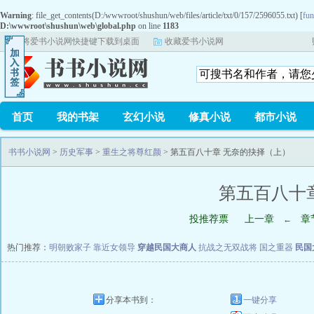
Warning
: file_get_contents(D:/wwwroot/shushun/web/files/article/txt/0/157/2596055.txt) [
fun
D:\wwwroot\shushun\web\global.php
on line
1183
将爱书小说网快捷键下载到桌面
收藏爱书小说网
首页
我的书架
玄幻小说
修真小说
都市小说
书书小说网
>
历史军事
>
重生之将尊红颜
> 第五百八十章 无奈的抉择（上）
第五百八十
投推荐票
上一章
章
←
热门推荐：
明朝败家子
靠近女领导
穿越民国大商人
抗战之无双战将
国之重器
民国
分享本书到：
一键分享