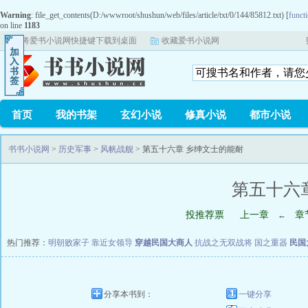
Warning
: file_get_contents(D:/wwwroot/shushun/web/files/article/txt/0/144/85812.txt) [
functi
on line
1183
将爱书小说网快捷键下载到桌面
收藏爱书小说网
首页
我的书架
玄幻小说
修真小说
都市小说
书书小说网
>
历史军事
>
风帆战舰
> 第五十六章 乡绅文士的能耐
第五十六
投推荐票
上一章
章
←
热门推荐：
明朝败家子
靠近女领导
穿越民国大商人
抗战之无双战将
国之重器
民国
分享本书到：
一键分享