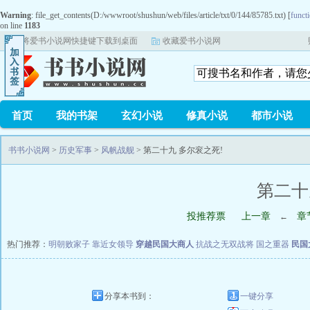
Warning
: file_get_contents(D:/wwwroot/shushun/web/files/article/txt/0/144/85785.txt) [
functi
on line
1183
将爱书小说网快捷键下载到桌面
收藏爱书小说网
首页
我的书架
玄幻小说
修真小说
都市小说
书书小说网
>
历史军事
>
风帆战舰
> 第二十九 多尔衮之死!
第二十
投推荐票
上一章
章
←
热门推荐：
明朝败家子
靠近女领导
穿越民国大商人
抗战之无双战将
国之重器
民国
分享本书到：
一键分享