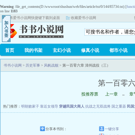
Warning
: file_get_contents(D:/wwwroot/shushun/web/files/article/txt/0/144/85734.txt) [
functi
on line
1183
将爱书小说网快捷键下载到桌面
收藏爱书小说网
首页
我的书架
玄幻小说
修真小说
都市小说
书书小说网
>
历史军事
>
风帆战舰
> 第一百零六章 漳州战役（三）
第一百零六
投推荐票
上一章
章
←
热门推荐：
明朝败家子
靠近女领导
穿越民国大商人
抗战之无双战将
国之重器
民国
分享本书到：
一键分享