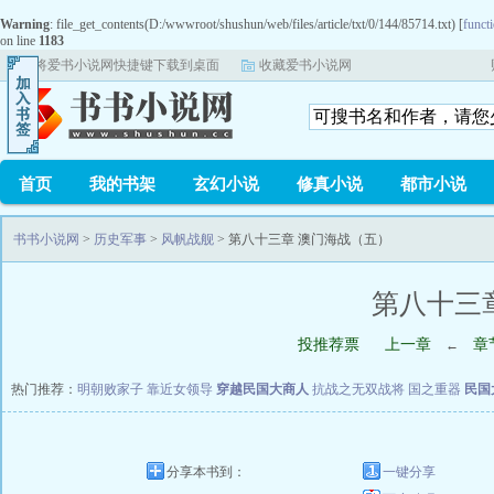
Warning
: file_get_contents(D:/wwwroot/shushun/web/files/article/txt/0/144/85714.txt) [
functi
on line
1183
将爱书小说网快捷键下载到桌面
收藏爱书小说网
首页
我的书架
玄幻小说
修真小说
都市小说
书书小说网
>
历史军事
>
风帆战舰
> 第八十三章 澳门海战（五）
第八十三
投推荐票
上一章
章
←
热门推荐：
明朝败家子
靠近女领导
穿越民国大商人
抗战之无双战将
国之重器
民国
分享本书到：
一键分享