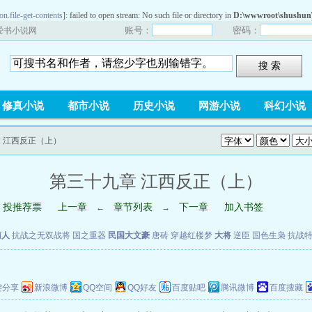
on.file-get-contents
]: failed to open stream: No such file or directory in
D:\wwwroot\shushun\
账号：
密码：
爱书小说网
搜 索
修真小说
都市小说
历史小说
网游小说
科幻小说
章 江西反正（上）
第三十九章 江西反正（上）
投推荐票
上一章
章节列表
下一章
加入书签
←
→
商人
抗战之无双战将
国之重器
民国大文豪
唐砖
穿越红楼梦
大将
逆臣
国色生枭
抗战
键分享
新浪微博
QQ空间
QQ好友
百度贴吧
腾讯微博
百度搜藏