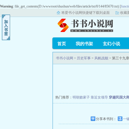
Warning
: file_get_contents(D:/wwwroot/shushun/web/files/article/txt/0/144/85670.txt) [
functi
将爱书小说网快捷键下载到桌面
收藏
首页
我的书架
玄幻小说
书书小说网
>
历史军事
>
风帆战舰
> 第三十九
热门推荐：
明朝败家子
靠近女领导
穿越民国大
分享本书到：
一