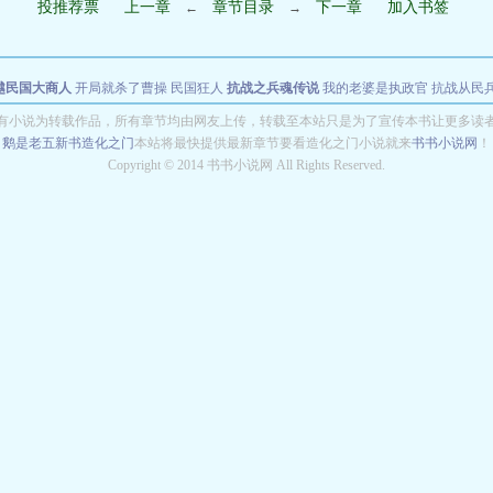
投推荐票
上一章
章节目录
下一章
加入书签
←
→
越民国大商人
开局就杀了曹操
民国狂人
抗战之兵魂传说
我的老婆是执政官
抗战从民
有小说为转载作品，所有章节均由网友上传，转载至本站只是为了宣传本书让更多读
鹅是老五新书
造化之门
本站将最快提供最新章节要看造化之门小说就来
书书小说网
！
Copyright © 2014 书书小说网 All Rights Reserved.