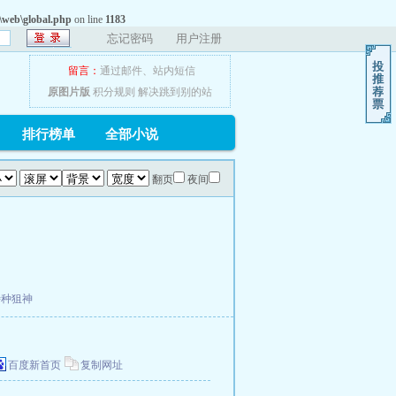
web\global.php
on line
1183
忘记密码
用户注册
留言：
通过邮件
、
站内短信
原图片版
积分规则
解决跳到别的站
排行榜单
全部小说
翻页
夜间
特种狙神
百度新首页
复制网址