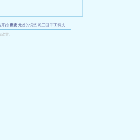
兵开始
秦吏
元首的愤怒
诡三国
军工科技
者欣赏。