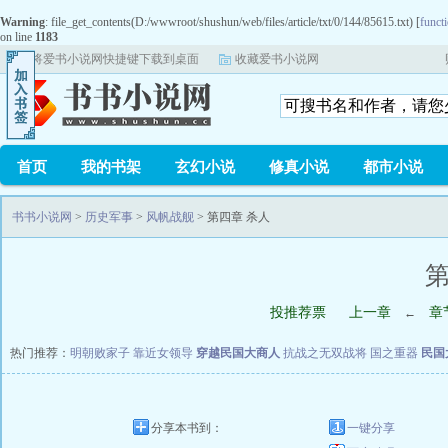
Warning
: file_get_contents(D:/wwwroot/shushun/web/files/article/txt/0/144/85615.txt) [
functi
on line
1183
将爱书小说网快捷键下载到桌面
收藏爱书小说网
首页
我的书架
玄幻小说
修真小说
都市小说
书书小说网
>
历史军事
>
风帆战舰
> 第四章 杀人
第
投推荐票
上一章
章
←
热门推荐：
明朝败家子
靠近女领导
穿越民国大商人
抗战之无双战将
国之重器
民国
分享本书到：
一键分享