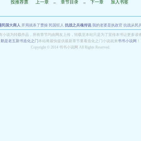
投推荐票
上一章
章节目录
下一章
加入书签
←
→
越民国大商人
开局就杀了曹操
民国狂人
抗战之兵魂传说
我的老婆是执政官
抗战从民
有小说为转载作品，所有章节均由网友上传，转载至本站只是为了宣传本书让更多读
鹅是老五新书
造化之门
本站将最快提供最新章节要看造化之门小说就来
书书小说网
！
Copyright © 2014 书书小说网 All Rights Reserved.