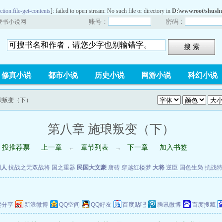
ction.file-get-contents
]: failed to open stream: No such file or directory in
D:\wwwroot\shushu
账号：
密码：
爱书小说网
搜 索
修真小说
都市小说
历史小说
网游小说
科幻小说
施琅叛变（下）
第八章 施琅叛变（下）
投推荐票
上一章
章节列表
下一章
加入书签
←
→
商人
抗战之无双战将
国之重器
民国大文豪
唐砖
穿越红楼梦
大将
逆臣
国色生枭
抗战
键分享
新浪微博
QQ空间
QQ好友
百度贴吧
腾讯微博
百度搜藏