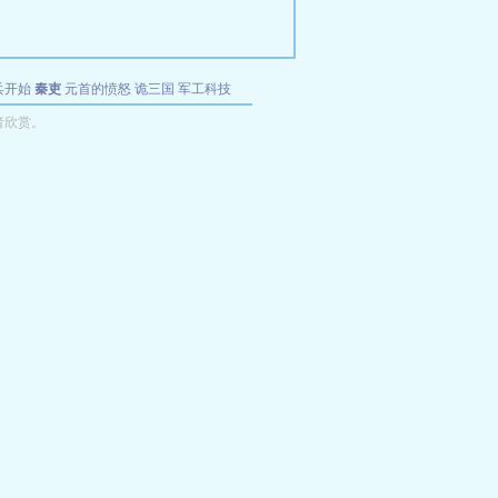
兵开始
秦吏
元首的愤怒
诡三国
军工科技
者欣赏。