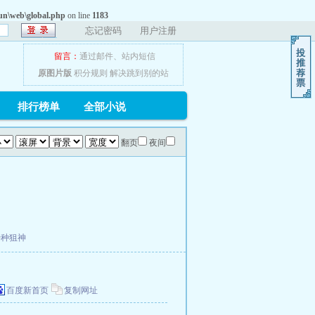
n\web\global.php
on line
1183
忘记密码
用户注册
留言：
通过邮件
、
站内短信
原图片版
积分规则
解决跳到别的站
排行榜单
全部小说
翻页
夜间
特种狙神
百度新首页
复制网址