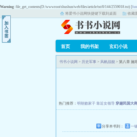
Warning
: file_get_contents(D:/wwwroot/shushun/web/files/article/txt/0/144/2559018.txt) [
fun
将爱书小说网快捷键下载到桌面
收藏
首页
我的书架
玄幻小说
书书小说网
>
历史军事
>
风帆战舰
> 第八章 
热门推荐：
明朝败家子
靠近女领导
穿越民国大
分享本书到：
一