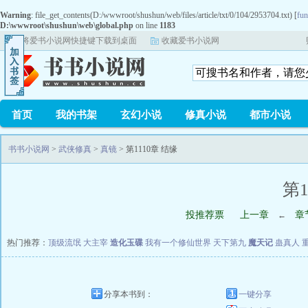
Warning
: file_get_contents(D:/wwwroot/shushun/web/files/article/txt/0/104/2953704.txt) [
fun
D:\wwwroot\shushun\web\global.php
on line
1183
将爱书小说网快捷键下载到桌面
收藏爱书小说网
首页
我的书架
玄幻小说
修真小说
都市小说
书书小说网
>
武侠修真
>
真镜
> 第1110章 结缘
第1
投推荐票
上一章
章
←
热门推荐：
顶级流氓
大主宰
造化玉碟
我有一个修仙世界
天下第九
魔天记
蛊真人
分享本书到：
一键分享