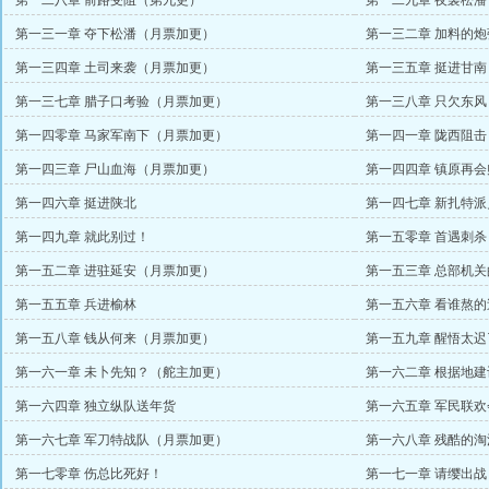
第一二八章 前路受阻（第九更）
第一二九章 夜袭松
第一三一章 夺下松潘（月票加更）
第一三二章 加料的
第一三四章 土司来袭（月票加更）
第一三五章 挺进甘
第一三七章 腊子口考验（月票加更）
第一三八章 只欠东
第一四零章 马家军南下（月票加更）
第一四一章 陇西阻
第一四三章 尸山血海（月票加更）
第一四四章 镇原再会
第一四六章 挺进陕北
第一四七章 新扎特
第一四九章 就此别过！
第一五零章 首遇刺杀
第一五二章 进驻延安（月票加更）
第一五三章 总部机关
第一五五章 兵进榆林
第一五六章 看谁熬的
第一五八章 钱从何来（月票加更）
第一五九章 醒悟太
第一六一章 未卜先知？（舵主加更）
第一六二章 根据地建
第一六四章 独立纵队送年货
第一六五章 军民联欢
第一六七章 军刀特战队（月票加更）
第一六八章 残酷的淘
第一七零章 伤总比死好！
第一七一章 请缨出战