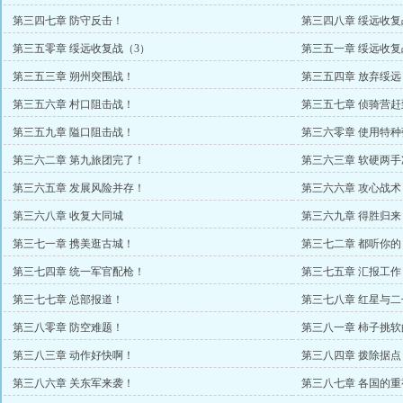
第三四七章 防守反击！
第三四八章 绥远收复
第三五零章 绥远收复战（3）
第三五一章 绥远收复
第三五三章 朔州突围战！
第三五四章 放弃绥远
第三五六章 村口阻击战！
第三五七章 侦骑营赶
第三五九章 隘口阻击战！
第三六零章 使用特种
第三六二章 第九旅团完了！
第三六三章 软硬两手
第三六五章 发展风险并存！
第三六六章 攻心战术
第三六八章 收复大同城
第三六九章 得胜归来
第三七一章 携美逛古城！
第三七二章 都听你的
第三七四章 统一军官配枪！
第三七五章 汇报工作
第三七七章 总部报道！
第三七八章 红星与二
第三八零章 防空难题！
第三八一章 柿子挑软
第三八三章 动作好快啊！
第三八四章 拨除据点
第三八六章 关东军来袭！
第三八七章 各国的重