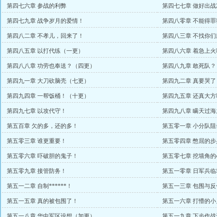
第四七六章 参战的利弊
第四七七章 做好出战
第四七九章 战争岁月的爱情！
第四八零章 不能得罪
第四八二章 不孝儿，回来了！
第四八三章 不找你
第四八五章 以打代练（一更）
第四八六章 着急上
第四八八章 功劳也奉送？（四更）
第四八九章 敢死队
第四九一章 大刀砍脑壳（七更）
第四九二章 真要哭
第四九四章 一帮饭桶！（十更）
第四九五章 还真大方
第四九七章 以攻代守！
第四九八章 瞒天过海
第五百章 欠的多，还的多！
第五零一章 小分队阻
第五零三章 谁更重要！
第五零四章 憋屈的步
第五零六章 吓破胆的鬼子！
第五零七章 挖墙角的
第五零九章 接管防务！
第五一零章 日军兵临
第五一二章 自制******！
第五一三章 包围与反
第五一五章 真的被包围了！
第五一六章 打懵的小
第五一八章 华中军区设想（加更）
第五一九章 下步作