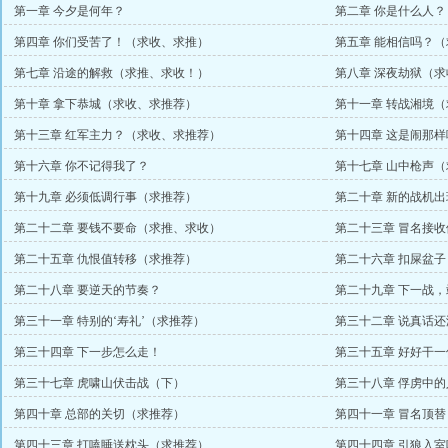
第一章 今夕是何年？
第二章 你是什么人
第四章 你们受苦了！（求收、求推）
第五章 能相信吗？
第七章 沿途的解救（求推、求收！）
第八章 深夜劫狱（
第十章 拿下恭城（求收、求推荐）
第十一章 转战湘境
第十三章 红军主力？（求收、求推荐）
第十四章 这是闹那
第十六章 你不记得我了？
第十七章 山中枪声
第十九章 必须低调行事（求推荐）
第二十章 新的战机出
第二十二章 要钱不要命（求推、求收）
第二十三章 冒名接
第二十五章 仇恨值转移（求推荐）
第二十六章 扣屎盆
第二十八章 要逆天的节奏？
第二十九章 下一战，
第三十一章 特别的‘寿礼’（求推荐）
第三十二章 说真话
第三十四章 下一步怎么走！
第三十五章 好好干一
第三十七章 虎啸山伏击战（下）
第三十八章 俘虏中
第四十章 总部的关切（求推荐）
第四十一章 冒名顶
第四十三章 打嗑睡送枕头（求推荐）
第四十四章 引狼入室