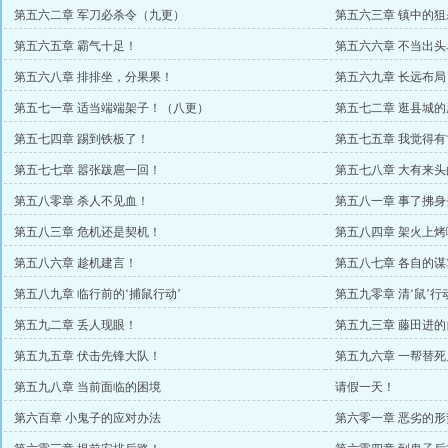
第五六二章 军刀必杀令（九更）
第五六三章 镇中的
第五六五章 霸气十足！
第五六六章 不当出头
第五六八章 排排坐，分果果！
第五六九章 长远布局
第五七一章 适当端端架子！（八更）
第五七二章 逛县城的
第五七四章 踢到铁板了！
第五七五章 我觉得有
第五七七章 嚣张跋扈一回！
第五七八章 大有来头
第五八零章 杀人不见血！
第五八一章 事了拂身
第五八三章 危机还是契机！
第五八四章 架火上烤
第五八六章 趁机建言！
第五八七章 各自的谋
第五八九章 临行前的‘捕鼠行动’
第五九零章 清‘鼠’
第五九二章 丢人现眼！
第五九三章 藤田进的
第五九五章 伏击先锋大队！
第五九六章 一帮替死
第五九八章 当前面临的困境
请假一天！
第六百章 小鬼子的应对办法
第六零一章 恶劣的形