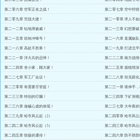
第二零六章 空军正名之战！
第二零七章 空中狩猎
第二零九章 空战大捷！
第二一零章 求人不如
第二一二章 钻地弹扬威！
第二一三章 幻想要破
第二一五章 吹响冲锋号！
第二一六章 直属纵
第二一八章 高处不胜寒！
第二一九章 打进北平
第二二一章 洋大兵的忌惮！
第二二二章 南方战情
第二二四章 舍小家，顾大家！
第二二五章 舐犊情深
第二二七章 军工厂会议！
第二二八章 坦克跟
第二三零章 有需要尽管提！
第二三一章 谁伸手
第二三三章 特别的叮嘱！
第二三四章 下矿洞视
第二三六章 做贼心虚的体现！
第二三七章 大年夜的
第二三九章 哈市风云起（2）
第二四零章 哈市风云
第二四二章 哈市风云起（5）
第二四三章 哈市风云
第二四五章 惊骇的通传！
第二四六章 防不胜防