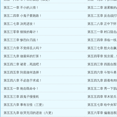
第五二一章 不小的人情！
第五二二章 迷雾般的
第五二四章 小鬼子要跑路！
第五二五章 反击战打
第五二七章 决死进攻！
第五二八章 正中下怀
第五三零章 狠辣的毒计！
第五三一章 村口阻击
第五三三章 惨烈白刃战！
第五三四章 亲临一线
第五三六章 不觉得丢人吗？
第五三七章 怒火在飙
第五三九章 做最坏的打算！
第五四零章 筑京观
第五四二章 诸君，死战吧！
第五四三章 四面合围
第五四五章 到底做何选择！
第五四六章 斗智斗勇
第五四八章 不必急于求成！
第五四九章 跟着有肉
第五五一章 炮击既命令！
第五五二章 秀一下肌
第五五三章 跟鬼子慢慢耗
第五五四章 草木皆
第五五六章 事有古怪（三更）
第五五七章 给中央
第五五九章 欲哭无泪的进攻（六更）
第五六零章 偏逢连