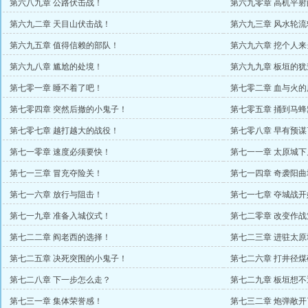
第六八九章 公路伏击战！
第六九零章 高机平
第六九二章 天目山伏击战！
第六九三章 风水轮流
第六九五章 值得信赖的部队！
第六九六章 挖个人
第六九八章 尴尬的处境！
第六九九章 板垣的犹
第七零一章 睡不着了吧！
第七零二章 血与火的
第七零四章 突然后撤的小鬼子！
第七零五章 捅到马蜂
第七零七章 越打越大的战役！
第七零八章 早有预谋
第七一零章 速度必须要快！
第七一一章 太原城下
第七一三章 冒充夺险关！
第七一四章 奇袭阳曲
第七一六章 放行与阻击！
第七一七章 夺城战开
第七一九章 准备入城仪式！
第七二零章 改变作战
第七二二章 阎老西的选择！
第七二三章 进驻太原
第七二五章 决死突围的小鬼子！
第七二六章 打井径
第七二八章 下一步怎么走？
第七二九章 板垣想不
第七三一章 集体荣誉感！
第七三二章 炮弹敞开