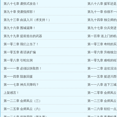
第八十七章 袭扰式攻击！
第八十八章 援军还是
第九十章 突袭指挥部！
第九十一章 你很不
第九十三章 由滇入川（求支持！）
第九十四章 独立师
第九十六章 围城逼降！
第九十七章 分兵突进
第九十九章 提前造出的武器
第一百章 送上门的机
第一零二章 我们上当了！
第一零三章 奇特的买
第一零五章 夜话谈扩编
第一零六章 升格独立
第一零八章 引蛇出洞
第一零九章 难啃的桂
第一一一章 必须以快取胜！
第一一二章 这仗没法
第一一四章 阻敌回援
第一一五章 挺进川西
第一一七章 神兵天降吗？
第一一八章 连下三城
上架感言！
第一二零章 会师风
第一二二章 会师风云（三）
第一二三章 会师风云
第一二五章 会师风云（六）
第一二六章 轻狂一