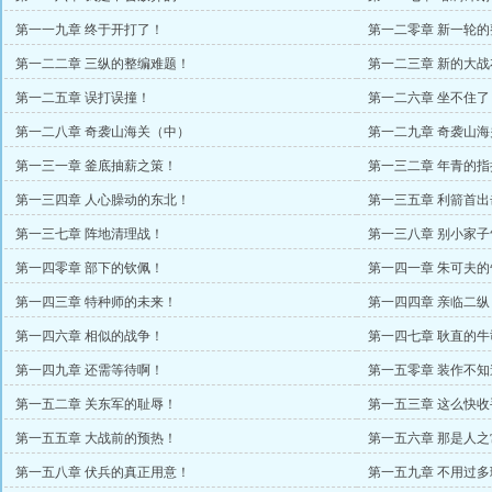
第一一九章 终于开打了！
第一二零章 新一轮的
第一二二章 三纵的整编难题！
第一二三章 新的大战
第一二五章 误打误撞！
第一二六章 坐不住了
第一二八章 奇袭山海关（中）
第一二九章 奇袭山
第一三一章 釜底抽薪之策！
第一三二章 年青的指
第一三四章 人心臊动的东北！
第一三五章 利箭首出
第一三七章 阵地清理战！
第一三八章 别小家子
第一四零章 部下的钦佩！
第一四一章 朱可夫的
第一四三章 特种师的未来！
第一四四章 亲临二纵
第一四六章 相似的战争！
第一四七章 耿直的牛
第一四九章 还需等待啊！
第一五零章 装作不知
第一五二章 关东军的耻辱！
第一五三章 这么快收
第一五五章 大战前的预热！
第一五六章 那是人之
第一五八章 伏兵的真正用意！
第一五九章 不用过多