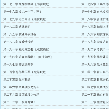
第一七三章 死神的微笑（月票加更）
第一七四章 士兵的
第一七六章 多说一个字，死！
第一七七章 自求多福
第一七九章 追击内讧（月票加更）
第一八零章 合理扩地
第一八二章 瞎琢磨的！
第一八三章 如期上演
第一八五章 软硬两手准备
第一八六章 朋友亦敌
第一八八章 夜袭情报站
第一八九章 深夜访
第一九一章 稳定最重要（月票加更）
第一九二章 给我们
第一九四章 谁在害我啊！（舵主加更）
第一九五章 降级处分
第一九七章 师级班开课
第一九八章 战术教
第二百章 总部禁卫军（万赏加更）
第二零一章 胃口真不
第二零三章 红军整编
第二零四章 日寇进
第二零六章 绥西战役之炮灰
第二零七章 绥西战
第二零九章 绥西战役之收尾
第二一零章 伤亡有猫
第二一二章 一夜夺两城！
第二一三章 搬空包头