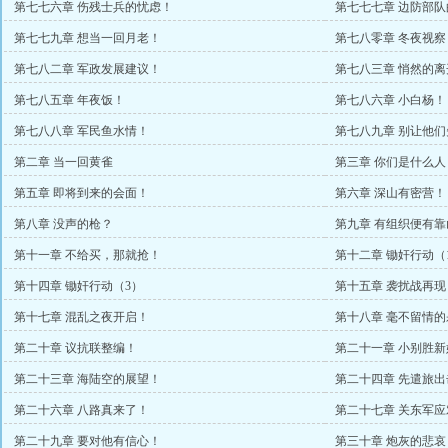
第七七六章 伤残士兵的忧虑！
第七七七章 边防部队
第七七九章 想当一回月老！
第七八零章 冬夜视察
第七八二章 军政发展建议！
第七八三章 悄然的离
第七八五章 年夜饭！
第七八六章 小白杨！
第七八八章 军民鱼水情！
第七八九章 别让他们
第二章 当一回黄雀
第三章 你们是什么人
第五章 即将到来的会面！
第六章 深山有密营！
第八章 没声的枪？
第九章 有组织便有靠
第十一章 不给买，那就抢！
第十二章 锄奸行动（
第十四章 锄奸行动（3）
第十五章 袭扰战再现
第十七章 混乱之夜开启！
第十八章 毫不留情的
第二十章 议抗联整编！
第二十一章 小别胜新
第二十三章 海陆空的展望！
第二十四章 先遣旅出
第二十六章 八路真来了！
第二十七章 关东军应
第二十九章 要对他有信心！
第三十章 炮灰的悲哀