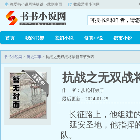
将爱书小说网快捷键下载到桌面
收藏爱书小说网
首页
我的书架
玄幻小说
修真小说
都市小说
书书小说网
>
历史军事
> 抗战之无双战将最新章节列表
抗战之无双战
作 者：步枪打蚊子
最后更新：
2024-01-25
长征路上，他组建
延安圣地，他指挥的
队。