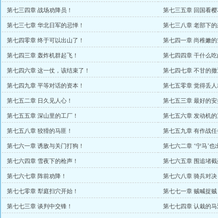
第七三四章 战场劝降员！
第七三五章 回国看樱
第七三七章 华北日军的忌惮！
第七三八章 老部下的
第七四零章 终于可以出山了！
第七四一章 尚稚嫩的
第七四三章 轰炸机群起飞！
第七四四章 干什么吃
第七四六章 这一仗，该结束了！
第七四七章 不甘的撤
第七四九章 平等对话的资本！
第七五零章 觉得丢
第七五二章 日久见人心！
第七五三章 最好的安
第七五五章 深山里的工厂！
第七五六章 发动机
第七五八章 狡猾的马匪！
第七五九章 有作战任
第七六一章 诱敌与关门打狗！
第七六二章 ‘宁马’
第七六四章 雪夜下的枪声！
第七六五章 围追堵
第七六七章 阵前劝降！
第七六八章 骑兵对决
第七七零章 犁庭扫穴开始！
第七七一章 贼喊捉贼
第七七三章 谈判中交锋！
第七七四章 认栽的马