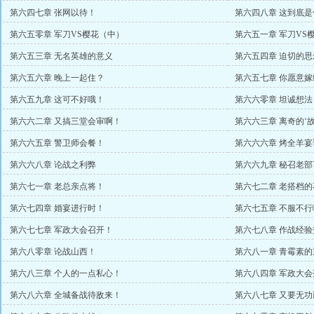
第六四七章 张网以待！
第六四八章 这到底
第六五零章 军刀VS樱花（中）
第六五一章 军刀VS
第六五三章 无名英雄的意义
第六五四章 迫切的思
第六五六章 晚上一起住？
第六五七章 你愿意
第六五九章 这可不好哦！
第六六零章 坦诚想法
第六六二章 又搞三堂会审啊！
第六六三章 离奇的‘故
第六六五章 警卫师会餐！
第六六六章 烤全羊宴
第六六八章 论战之利弊
第六六九章 秘召老部
第六七一章 老总亲点将！
第六七二章 老搭档的
第六七四章 婚宴进行时！
第六七五章 不服不行
第六七七章 军政大会召开！
第六七八章 作战经验
第六八零章 论战山西！
第六八一章 青霉素
第六八三章 个人的一点私心！
第六八四章 军政大会
第六八六章 全城备战待敌来！
第六八七章 又要无