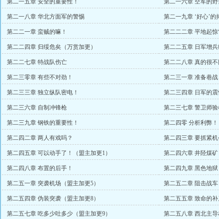
第二一五章 安全的重要性！
第二一六章 空军的野
第二一八章 华北方面军的警惕
第二一九章 ‘好心’的
第二二一章 蛮贼的嘛！
第二二二章 平地起
第二二四章 归绥危矣（万赏加更）
第二二五章 日军增
第二二七章 特战队伤亡
第二二八章 真的很
第二三零章 有些不对劲！
第二三一章 准备巷战
第二三三章 独立纵队密电！
第二三四章 日军的震
第二三六章 自制冲锋枪
第二三七章 警卫师
第二三九章 钢铁的重要性！
第二四零 分析利弊！
第二四二章 两人有戏吗？
第二四三章 要抓紧机
第二四五章 可以动手了！（盟主加更1）
第二四六章 井陉煤矿
第二四八章 布置的后手！
第二四九章 黑色地狱
第二五一章 突袭机场（盟主加更5）
第二五二章 阻击战车
第二五四章 伪装突袭（盟主加更8）
第二五五章 致命的补
第二五七章 吃多少吐多少（盟主加更9）
第二五八章 西北主导