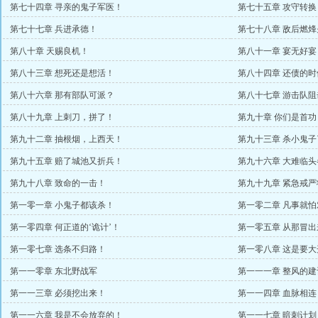
第七十四章 寻亲的鬼子军医！
第七十五章 攻守转换
第七十七章 兵进承德！
第七十八章 敌后燃烽
第八十章 天赐良机！
第八十一章 宴无好宴
第八十三章 想死还是想活！
第八十四章 还债的
第八十六章 那有部队可派？
第八十七章 游击队阻
第八十九章 上刺刀，拼了！
第九十章 你们是首功
第九十二章 抽根烟，上西天！
第九十三章 杀小鬼子
第九十五章 赔了城池又折兵！
第九十六章 大难临
第九十八章 致命的一击！
第九十九章 紧急戒严
第一零一章 小鬼子都该杀！
第一零二章 凡事就怕
第一零四章 何正道的‘诡计’！
第一零五章 从那冒出
第一零七章 选条不归路！
第一零八章 这是要
第一一零章 东北野战军
第一一一章 整风的建
第一一三章 必须挖出来！
第一一四章 血脉相连
第一一六章 我是不会放弃的！
第一一七章 暗刺计划