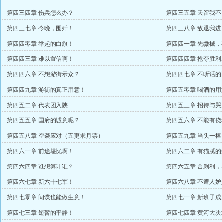
第四三四章 伤兵怎么办？
第四三五章 天留我不
第四三七章 今晚，围歼！
第四三八章 敌退我进
第四四零章 举起的白旗！
第四四一章 先缴械
第四四三章 难以置信啊！
第四四四章 抢夺胜利
第四四六章 不想游街示众？
第四四七章 不听话的
第四四九章 游街的真正用意！
第四五零章 喝酒的用
第四五二章 代表团入陕
第四五三章 招待与
第四五五章 国府的诚意呢？
第四五六章 不能有侥
第四五八章 空袭应对（五更求月票）
第四五九章 当头一棒
第四六一章 前途堪忧啊！
第四六二章 有猫腻的
第四六四章 谁想算计谁？
第四六五章 合则利
第四六七章 新六十七军！
第四六八章 不遭人妒
第四七零章 间谍也能做生意！
第四七一章 新班子
第四七三章 短暂的平静！
第四七四章 黄河大决