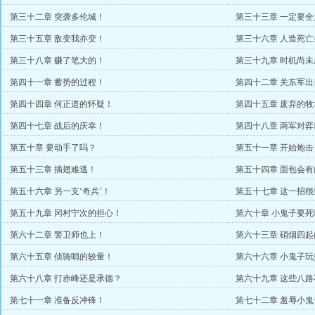
第三十二章 突袭多伦城！
第三十三章 一定要
第三十五章 敌变我亦变！
第三十六章 人造死亡
第三十八章 赚了笔大的！
第三十九章 时机尚未
第四十一章 蓄势的过程！
第四十二章 关东军出
第四十四章 何正道的怀疑！
第四十五章 废弃的牧
第四十七章 战后的庆幸！
第四十八章 两军对弈
第五十章 要动手了吗？
第五十一章 开始炮击
第五十三章 插翅难逃！
第五十四章 面包会有
第五十六章 另一支‘奇兵’！
第五十七章 这一招很
第五十九章 冈村宁次的担心！
第六十章 小鬼子要死
第六十二章 警卫师也上！
第六十三章 硝烟四
第六十五章 侦骑哨的较量！
第六十六章 小鬼子玩
第六十八章 打赤峰还是承德？
第六十九章 这些八
第七十一章 准备反冲锋！
第七十二章 羞辱小鬼