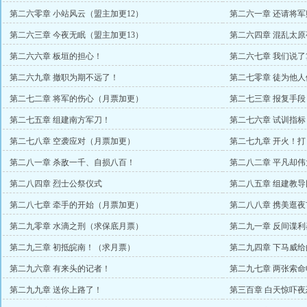
第二六零章 小站风云（盟主加更12）
第二六一章 还请将军
第二六三章 今夜无眠（盟主加更13）
第二六四章 混乱太原
第二六六章 板垣的担心！
第二六七章 我们说了
第二六九章 撤职为期不远了！
第二七零章 徒为他人
第二七二章 将军的伤心（月票加更）
第二七三章 报复手
第二七五章 组建南方军刀！
第二七六章 试训指
第二七八章 空袭应对（月票加更）
第二七九章 开火！
第二八一章 杀敌一千、自损八百！
第二八二章 平凡却
第二八四章 烈士公祭仪式
第二八五章 组建教导
第二八七章 牵手的开始（月票加更）
第二八八章 携美逛
第二九零章 水滴之刑（求保底月票）
第二九一章 反间谍利
第二九三章 初抵皖南！（求月票）
第二九四章 下马威给
第二九六章 有来头的记者！
第二九七章 两张索命
第二九九章 送你上路了！
第三百章 白天惊吓夜