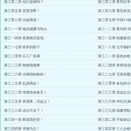
第三零二章 你们是猪吗？
第三零三章 誓死抗争
第三零五章 坚壁清野！
第三零六章 看百姓先
第三零八章 以战养战！
第三零九章 竹筏VS
第三一一章 炮击辎重与电台
第三一二章 夜间的‘狩
第三一四章 夜袭骑兵驻地
第三一五章 组建敌
第三一七章 铁军的影子
第三一八章 北平锄奸
第三二零章 兵工厂发展
第三二一章 新的步枪
第三二三章 根据地视察
第三二四章 冒牌游击
第三二六章 出狠招的板桓！
第三二七章 无差别轰
第三二九章 乱战再起！
第三三零章 各自的小
第三三二章 俘虏也有春天！
第三三三章 首战左云
第三三五章 风雪夜，话起义！
第三三六章 拜托兄弟
第三三八章 这次不走了！
第三三九章 组建雪耻
第三四一章 阎老西的苦！
第三四二章 不能坐以
第三四四章 求稳为主！
第三四五章 三八步