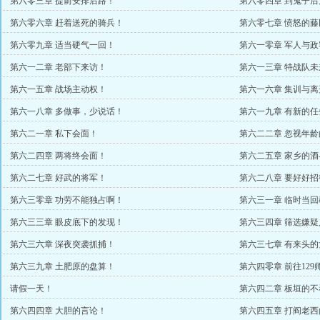
第六零三章 提前安排后路！
第六零四章 到鬼子后
第六零六章 赶着送死的骑兵！
第六零七章 愤怒的藤
第六零九章 适当硬气一回！
第六一零章 军人与政
第六一二章 老部下来访！
第六一三章 特战队未
第六一五章 战场主动权！
第六一六章 集训与离
第六一八章 多做事，少说话！
第六一九章 有新的
第六二一章 私下会面！
第六二二章 忽视年
第六二四章 两将终会面！
第六二五章 家乡的酒
第六二七章 好武的将军！
第六二八章 要好好
第六三零章 功劳不能独占啊！
第六三一章 临时当回
第六三三章 眼皮底下的发现！
第六三四章 筛选嫌疑
第六三六章 深夜突袭抓捕！
第六三七章 有来头
第六三九章 土肥原的盘算！
第六四零章 前往129
请假一天！
第六四二章 板垣的不
第六四四章 大胆的言论！
第六四五章 打阎老