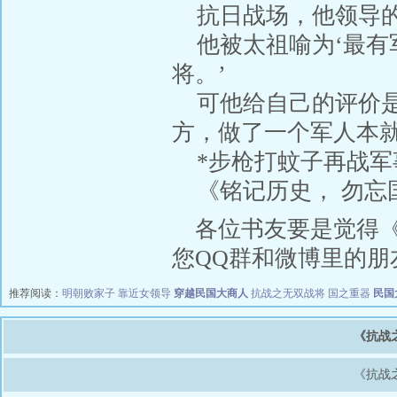
抗日战场，他领导的
他被太祖喻为‘最有
将。’
可他给自己的评价是
方，做了一个军人本就
*步枪打蚊子再战军
《铭记历史， 勿忘
各位书友要是觉得
您QQ群和微博里的朋
推荐阅读：
明朝败家子
靠近女领导
穿越民国大商人
抗战之无双战将
国之重器
民国
《抗战
《抗战