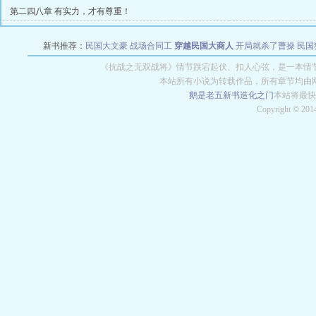
第二四八章 有实力，才有尊重！
新书推荐：
民国大文豪
战场合同工
穿越民国大商人
开局就杀了曹操
民国
《抗战之无双战将》情节跌宕起伏、扣人心弦，是一本情
本站所有小说为转载作品，所有章节均由
鹅是老五新书
造化之门
本站将最快
Copyright © 20