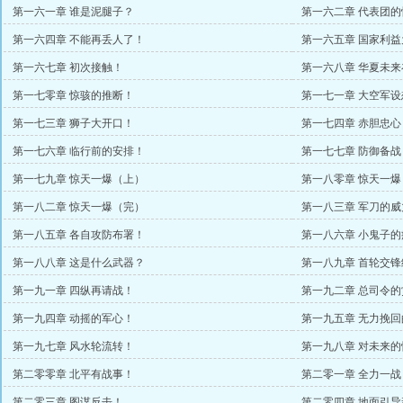
第一六一章 谁是泥腿子？
第一六二章 代表团的
第一六四章 不能再丢人了！
第一六五章 国家利益
第一六七章 初次接触！
第一六八章 华夏未
第一七零章 惊骇的推断！
第一七一章 大空军设
第一七三章 狮子大开口！
第一七四章 赤胆忠心
第一七六章 临行前的安排！
第一七七章 防御备战
第一七九章 惊天一爆（上）
第一八零章 惊天一爆
第一八二章 惊天一爆（完）
第一八三章 军刀的威
第一八五章 各自攻防布署！
第一八六章 小鬼子
第一八八章 这是什么武器？
第一八九章 首轮交锋
第一九一章 四纵再请战！
第一九二章 总司令的
第一九四章 动摇的军心！
第一九五章 无力挽
第一九七章 风水轮流转！
第一九八章 对未来的
第二零零章 北平有战事！
第二零一章 全力一战
第二零三章 图谋反击！
第二零四章 地面引导