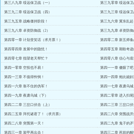
第三八九章 绥远保卫战（一）
第三九零章 绥远保
第三九二章 绥远保卫战（四）
第三九三章 绥远保
第三九五章 战略僵持阶段！
第三九六章 冀东乱起
第三九八章 卓资防御战（2）
第三九九章 卓资防御
第四零一章 计划变笑话（求月票！）
第四零二章 新五师
第四零四章 发展中的隐忧！
第四零五章 期盼奇迹
第四零七章 指望老天帮忙？
第四零八章 信心与
第四一零章 空投也不易！
第四一一章 傻眼了吧
第四一三章 不值得怜悯！
第四一四章 炮比媳妇
第四一六章 靠不住的伪军！
第四一七章 夜袭乌城
第四一九章 夜袭乌城（下）
第四二零章 进入扫尾
第四二二章 三岔口伏击（上）
第四二三章 三岔口
第四二五章 拜托诸君了！（求月票）
第四二六章 突围战开
第四二八章 突围第一天！
第四二九章 鬼子的歹
第四三一章 装甲再出击！
第四三二章 死前的醒